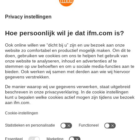
Voor aansluiting op MATLAB, HALCON, PCL (Point Cloud
Library) en ROS (Robot Operating System).
Downloaden
Software Development Kit
Duurzaamheid
Algemene verkoop- en leveringsvoorwaarden
Garantievoorwaarden
Locaties (EN)
ifm electronic n.v./s.a.
Privacyreglement