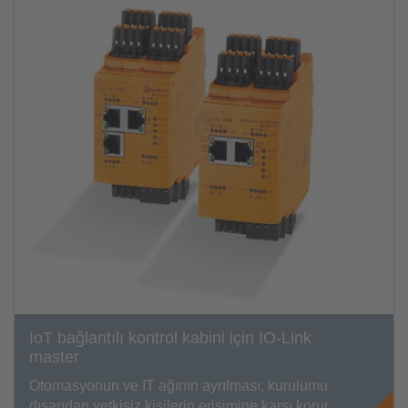
IoT bağlantılı kontrol kabini için IO-Link
master
Otomasyonun ve IT ağının ayrılması, kurulumu
dışarıdan yetkisiz kişilerin erişimine karşı korur