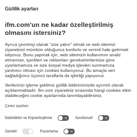
Modern IO-Link Sensörlerinin Analog Yolla
Entegrasyonu
IO-Link proses değerlerini iki analog sinyale
dönüştürür 4...20 mA
Sürdürülebilirlik
Garanti Politikamız
Gizlilik ilkesi
Çerez Politikamız
Kurallar ve koşullar
Responsible Disclosure
KVKK Politikamız
Erişilebilirlik
Konumlar (EN)
Cookies