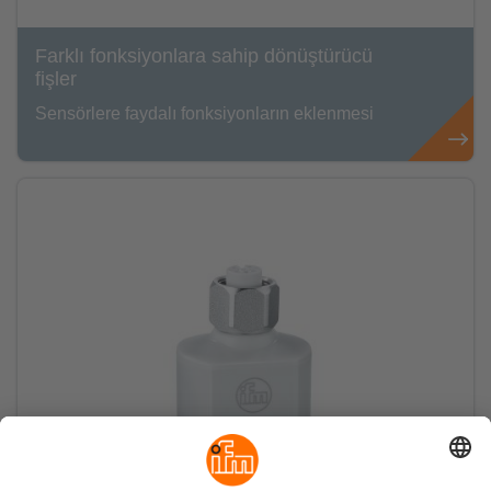
Farklı fonksiyonlara sahip dönüştürücü
fişler
Sensörlere faydalı fonksiyonların eklenmesi