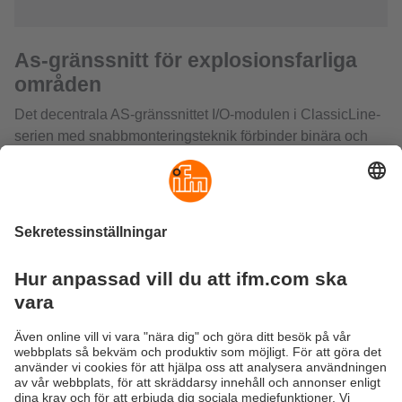
As-gränssnitt för explosionsfarliga
områden
Det decentrala AS-gränssnittet I/O-modulen i ClassicLine-
serien med snabbmonteringsteknik förbinder binära och
analoga givare och ställdon via AS-gränssnitt med
Gateway eller PLC. AS-i AirBox är en kombination av en
I/O-modul och en magnetventil. Den används inom
pneumatiken för decentraliserade cylindrar eller för
ventiler, klaffar eller skjutanordningar som drivs av vriddon.
Dubbla induktiva givare med AS-gränssnitt tjänar till
tillförlitlig återkoppling från pneumatiska vriddons och
venilklaffars positioner.
På grund av användning av ett stötskydd är dessa enheter
lämpliga för användning inom explosionsfarliga områden.