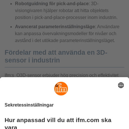
Robotguidning för pick-and-place
: 3D-
visiongivaren hjälper robotar att hitta objektets
position i pick-and-place-processer inom industrin.
Avancerat parameterinställningsläge
: Användare
kan anpassa övervakningsmodeller för nivåer och
avstånd i det utökade parameterinställningsläget.
Fördelar med att använda en 3D-
sensor i industrin
Ifm:s O3D-sensor erbjuder hög precision och effektivitet
inom automatisering, logistik och kvalitetskontroll. Genom
att tillhandahålla exakt mätning och real-time inspektion
kan företag optimera sina arbetsflöden, minska fel och
förbättra produktiviteten. Den är särskilt användbar för
applikationer som kräver noggrann övervakning av
dimensioner, lager eller robotstyrda processer.