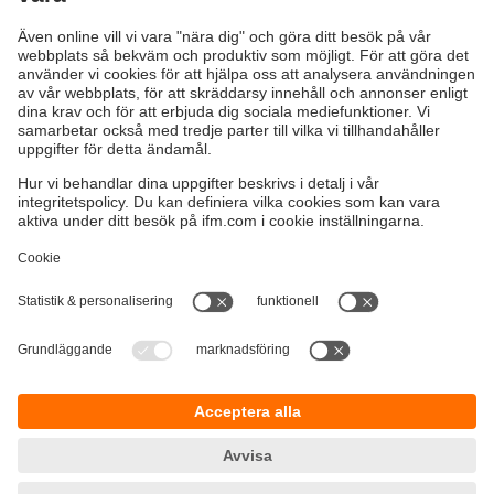
Optimera din produktion med avancerad teknologi inom
3D-visiongivare för industrin och förbättra både kvalitet och
effektivitet.
Hållbarhet
Integritetspolicy
Regler och villkor
Tillgänglighet
Garantipolicy
Nedladdningar
Feedback
Responsible Disclosure
Certifieringar Kvalitet och miljö
Cookies
Platser (EN)
ifm electronic ab
Drakegatan 10
412 50 Göteborg
Tel.
växel 031-750 23 00
email
info.se@ifm.com
Orgnr:
556170-2993