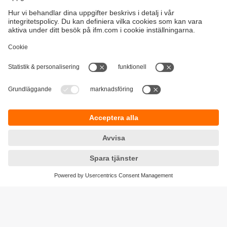
Hållbarhet
Integritetspolicy
Regler och villkor
Tillgänglighet
Garantipolicy
Nedladdningar
Feedback
Responsible Disclosure
Certifieringar Kvalitet och miljö
Cookies
Platser (EN)
ifm electronic ab