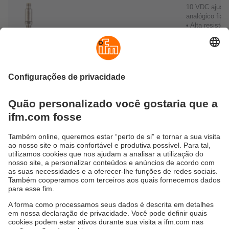
10 VDC ajuste
analógico fixo
• Alta resistên
impacto/vibra
PT / PU
• IP67 / IP69K
• M12 ou cone
de válvula DI
-1…25
• Saída de
–
• Pontos de
bar
comutação
comutação
• IO-Link
configuráveis 
software
• IP67/ IP69K
PV
• Monitoramen
de temperatur
0…25
Saída de
LED de estado
Ajuste simple
bar
comutação
ponto de
comutação at
de dois anéis 
PK
ajuste