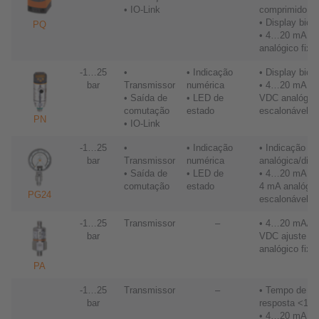
• IO-Link
comprimido
• Display bicol
PQ
• 4…20 mA aj
analógico fixo
-1…25
•
• Indicação
• Display bicol
bar
Transmissor
numérica
• 4…20 mA / 0
• Saída de
• LED de
VDC analógic
comutação
estado
escalonável
PN
• IO-Link
-1…25
•
• Indicação
• Indicação
bar
Transmissor
numérica
analógica/digit
• Saída de
• LED de
• 4…20 mA / 
comutação
estado
4 mA analógic
PG24
escalonável
-1…25
Transmissor
–
• 4…20 mA/ 
bar
VDC ajuste
analógico fixo
PA
-1…25
Transmissor
–
• Tempo de
bar
resposta <1 
• 4…20 mA / 