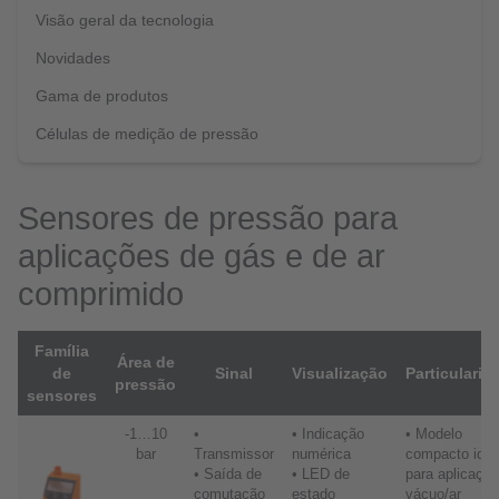
Visão geral da tecnologia
Novidades
Gama de produtos
Células de medição de pressão
Sensores de pressão para
aplicações de gás e de ar
comprimido
Família
Área de
de
Sinal
Visualização
Particularid
pressão
sensores
-1…10
•
• Indicação
• Modelo
bar
Transmissor
numérica
compacto idea
• Saída de
• LED de
para aplicaçõ
comutação
estado
vácuo/ar