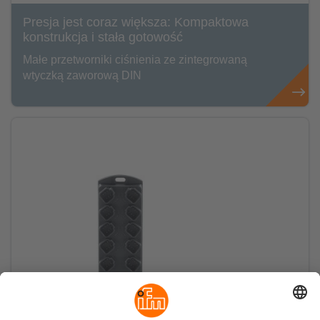
Presja jest coraz większa: Kompaktowa
konstrukcja i stała gotowość
Małe przetworniki ciśnienia ze zintegrowaną
wtyczką zaworową DIN