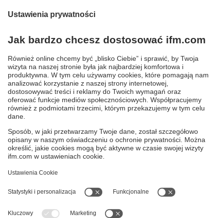
ioControl – wytrzymały moduł wejść/wyjść
Moduł z wbudowanym sterownikiem o wysokim
stopniu ochrony do urządzeń mobilnych
ifmformation - artykuły
Polityka prywatności
Warunki dostawy
Dostępność
Zwrot towaru
Responsible Disclosure
Ogólne Warunki
Cookies
Klauzula informacyjna