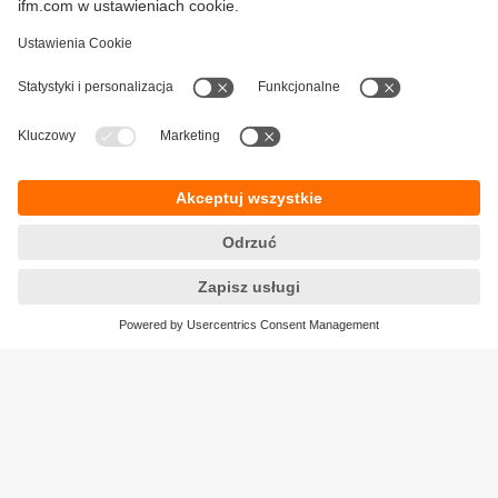
ifmformation - artykuły
Polityka prywatności
Warunki dostawy
Dostępność
Zwrot towaru
Responsible Disclosure
Ogólne Warunki
Cookies
Klauzula informacyjna
Lokalizacje (EN)
ifm electronic Sp. z o. o.
ul. Węglowa 7
PL 40-106 Katowice