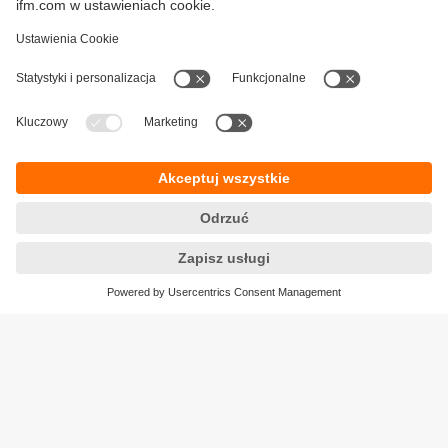
ifmformation - artykuły
Polityka prywatności
Warunki dostawy
Dostępność
Zwrot towaru
Responsible Disclosure
Ogólne Warunki
Cookies
Klauzula informacyjna
Lokalizacje (EN)
ifm electronic Sp. z o. o.
ul. Węglowa 7
PL 40-106 Katowice