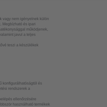
yek vagy nem igényelnek külön
. Megbízható és ipari
s hatékonysággal működjenek,
lamint javul a teljes
tővé teszi a készülékek
ű konfigurálhatóságtól és
etési rendszerek a
 belépés ellenőrzésére
többször használható termékek