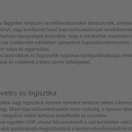
par független helyszíni vezérlőrendszerekre támaszkodik, amel
ényt, vagy korlátozott helyű kapcsolószekrénnyel rendelkeznek
lkalmas tápegységek biztosítják, hogy a robotcellák maximáli
sak csökkentett mértékben igényelnek kapcsolószekrényeket, va
er súlya és egyensúlya.
us biztosítékok és fogyasztók rugalmas konfigurálhatósága lehe
sát és csökkenti a teljes üzemi költségeket.
etés és logisztika
sztikai vagy logisztikai nyomon követési rendszer sikere a könny
 függ. Mivel kapcsolószekrényekre nincs szükség, a nyomon köv
ntegráció nélkül bárhová telepíthetők az üzemben.
ár egyetlen UHF-olvasó felszereléséről a zárt területekre való
 akár portálrakodó-megoldásoknál a kerület-ellenőrzéséről és 