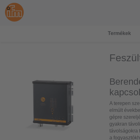
Termékek
Feszül
Berend
kapcso
A terepen sz
elmúlt évekbe
gépre szerelj
gyakran távol
távolságokra 
a fogyasztókh