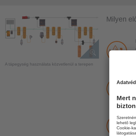
Milyen el
A tápegység használata közvetlenül a terepen