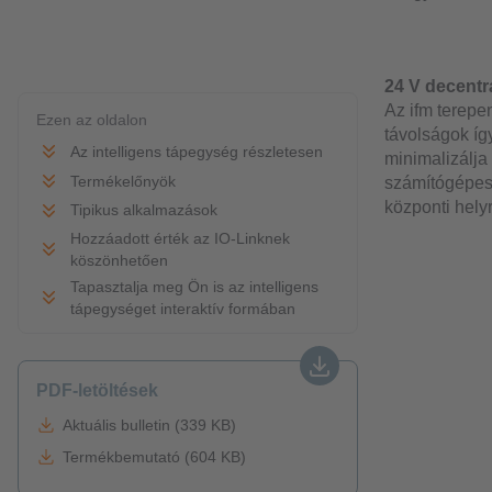
24 V decentr
Az ifm terepe
Ezen az oldalon
távolságok íg
Az intelligens tápegység részletesen
minimalizálja
Termékelőnyök
számítógépes f
központi helyr
Tipikus alkalmazások
Hozzáadott érték az IO-Linknek
köszönhetően
Tapasztalja meg Ön is az intelligens
tápegységet interaktív formában
PDF-letöltések
Aktuális bulletin (339 KB)
Termékbemutató (604 KB)