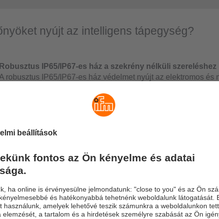
őnyöket nyújt az intelligens tápegység?
Robusztus IP65/IP67-es ház a szekrény nélküli szereléshez
A robusztus IP65/IP67-es ház védelmet nyújt az elektromos és
szemben. Ezenkívül a beépített túlfeszültség-védelem szükségt
biztosítékot.
Ipari szabványos táp- és kimeneti csatlakozások
Az érzékelők és működtetőegységek egyetlen kábelen keresztül
teszi az alacsonyabb veszteségű, külön biztosítékkal ellátott á
érzékelők (Us), mind a működtetőegységek (Ua) számára, vagy
oszthat meg egy T-elosztó segítségével.
Tápdiagnosztika és terheléskijelzés a készüléken
Egy 12 szegmensből álló LED-bárgráf mutatja a teljes rendszer 
egyes csatornák áramfelvételét az egyes kimeneti áramkörökre 
százalékában.