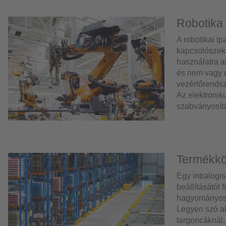
Robotika
A robotikai i
kapcsolószekr
használatra a
és nem vagy c
vezérlőrendsz
Az elektronik
szabványosítá
Termékköv
Egy intralogi
beállításától
hagyományos i
Legyen szó ak
targoncáknál,