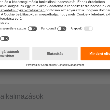
Konfigurálható feszültség és elektronikus biztosíték mind
A kimeneti áramkörök mindegyikéhez a beépített kimeneti biztos
konfigurálható, előriasztással és használati diagnosztikával. A b
megvédik rendszerét a túlterheléstől és a rövidzárlattól, és egy
csatornánként 1 és 12 A között konfigurálhatók.
A feszültségesés figyelembevétele
Annak érdekében, hogy elegendő feszültség érkezzen a kívánt h
figyelembe vehető a rendszer konfigurálásánál. A rendszer üze
között állítható be a konfigurációs menüben. A feszültségesés ki
rendszerhez ajánlott elvégezni.
 alkalmazások