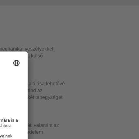
 mechanikai veszélyekkel
elenné teszi a külső
 történő betáplálása lehetővé
ramelosztást mind az
 egyszerűen két tápegységet
áramfelvételét, valamint az
konfigurált védelem