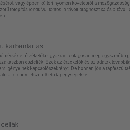
éséről, vagy éppen kültéri nyomon követésről a mezőgazdaság
erű telepítés rendkívül fontos, a távoli diagnosztika és a távoli
en.
jű karbantartás
hőmérséklet-érzékelőket gyakran utólagosan még egyszerűbb gép
 szakaszban észleljék. Ezek az érzékelők és az adatok továbbí
em igényelnek kapcsolószekrényt. De honnan jön a tápfeszült
tó a terepen felszerelhető tápegységekkel.
 cellák