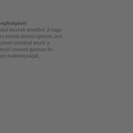
segítségével
átást tesznek lehetővé. A nagy
ez kisebb áramot igényel, ami
zínen lehetővé teszik a
szoruló zavarok gyorsan és
ános hatékonyságát.