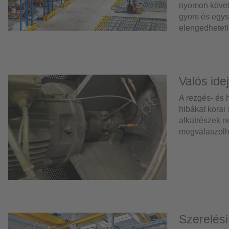
nyomon követ
gyors és egysz
elengedhetetl
Valós ide
A rezgés- és 
hibákat korai
alkatrészek n
megválaszolha
Szerelési