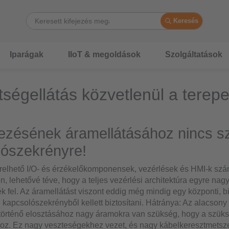
Keresés
Iparágak
IIoT & megoldások
Szolgáltatások
tségellátás közvetlenül a terep
ezésének áramellátásához nincs s
lószekrényre!
erelhető I/O- és érzékelőkomponensek, vezérlések és HMI-k sz
n, lehetővé téve, hogy a teljes vezérlési architektúra egyre nag
ék fel. Az áramellátást viszont eddig még mindig egy központi, 
i kapcsolószekrényből kellett biztosítani. Hátránya: Az alacson
történő elosztásához nagy áramokra van szükség, hogy a szüksé
oz. Ez nagy veszteségekhez vezet, és nagy kábelkeresztmetsze