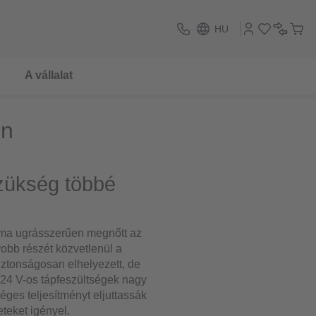
HU
A vállalat
en
zükség többé
áma ugrásszerűen megnőtt az
yobb részét közvetlenül a
biztonságosan elhelyezett, de
y 24 V-os tápfeszültségek nagy
ges teljesítményt eljuttassák
teket igényel.