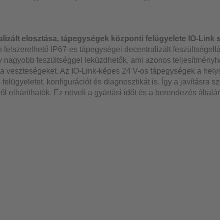
alizált elosztása, tápegységek központi felügyelete IO-Link 
n felszerelhető IP67-es tápegységei decentralizált feszültségell
y nagyobb feszültséggel leküzdhetők, ami azonos teljesítményh
 a veszteségeket. Az IO-Link-képes 24 V-os tápegységek a helys
elügyeletet, konfigurációt és diagnosztikát is. Így a javításra 
ől elháríthatók. Ez növeli a gyártási időt és a berendezés által