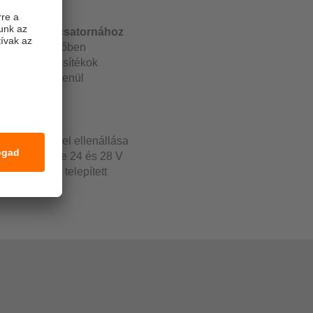
en egyes tápcsatornához
íték valós időben
eépített biztosítékok
mástól függetlenül
elyre, a kábel ellenállása
mi feszültsége 24 és 28 V
számítását a telepített