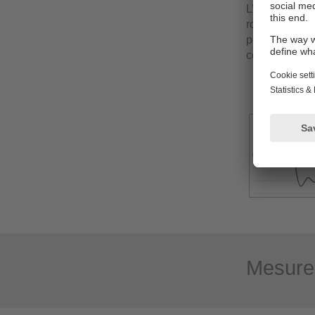
L’analyse de 
roulement ou 
pouvoir ident
composant dét
Mesure 