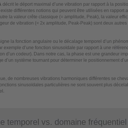
A
décrit le déport maximal d’une vibration par rapport à la positio
l existe différentes notions qui peuvent être utilisées en rapport 
utre la valeur crête classique (= amplitude, Peak), la valeur effi
rgeur de vibration (= 2x amplitude, Peak-Peak) sont deux autres
igne la fonction angulaire ou le décalage temporel d’un phén
ar exemple d’une fonction sinusoïdale par rapport à une référe
ion d’un codeur). Dans notre cas, la phase est une grandeur imp
age d’un système tournant pour déterminer le positionnement d’
que, de nombreuses vibrations harmoniques différentes se cheva
fonctions sinusoïdales particulières ne sont souvent plus décela
el.
 temporel vs. domaine fréquentiel