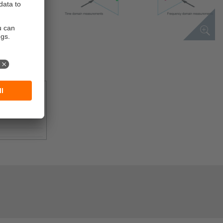
aliers à
cteurs), de
 du