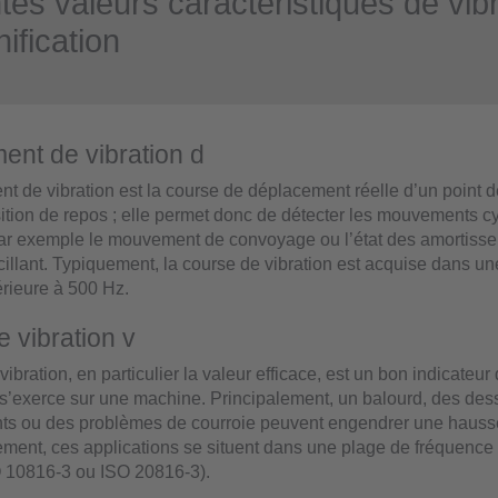
ntes valeurs caractéristiques de vibr
nification
nt de vibration d
t de vibration est la course de déplacement réelle d’un point 
ition de repos ; elle permet donc de détecter les mouvements c
par exemple le mouvement de convoyage ou l’état des amortisse
illant. Typiquement, la course de vibration est acquise dans u
érieure à 500 Hz.
e vibration v
vibration, en particulier la valeur efficace, est un bon indicateur
 s’exerce sur une machine. Principalement, un balourd, des des
s ou des problèmes de courroie peuvent engendrer une hausse
ent, ces applications se situent dans une plage de fréquence 
O 10816-3 ou ISO 20816-3).