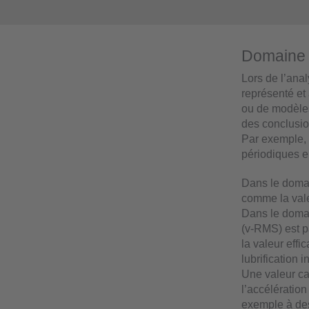
Domaine 
Lors de l’ana
représenté et
ou de modèles 
des conclusio
Par exemple, 
périodiques en
Dans le domai
comme la vale
Dans le domain
(v-RMS) est p
la valeur effi
lubrification 
Une valeur car
l’accélératio
exemple à de