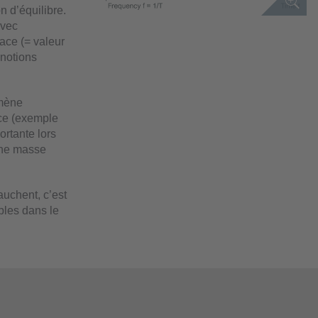
n d’équilibre.
avec
cace (= valeur
 notions
omène
nce (exemple
ortante lors
une masse
uchent, c’est
bles dans le