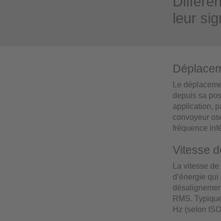
Différe
leur sig
Déplaceme
Le déplacemen
depuis sa pos
application, 
convoyeur osc
fréquence inf
Vitesse d
La vitesse de 
d’énergie qui
désalignement
RMS. Typiquem
Hz (selon IS