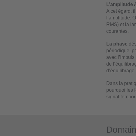
L’amplitude 
A cet égard, i
l’amplitude. O
RMS) et la la
courantes.
La phase
dés
périodique, p
avec l’impuls
de l’équilibr
d’équilibrage.
Dans la prati
pourquoi les 
signal tempor
Domaine