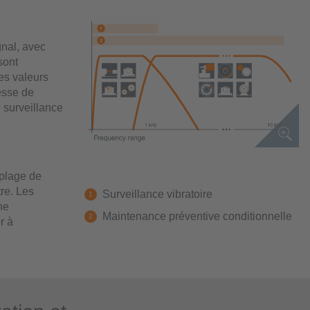
gnal, avec
sont
es valeurs
tesse de
 surveillance
 plage de
re. Les
Surveillance vibratoire
ne
Maintenance préventive conditionnelle
r à