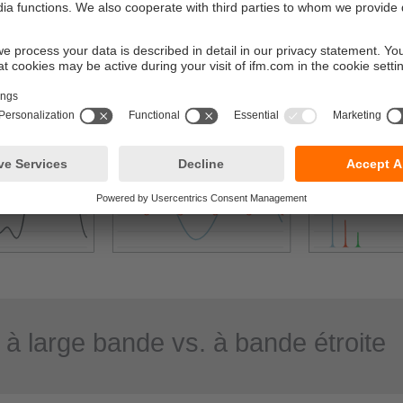
l’enveloppe H-FFT présente l’avantage, en particulier pour les p
en cas de cinématique complexe de machine (par exemple rédu
ifier clairement les fréquences d’impulsions de choc récurrentes
erioré.
à large bande vs. à bande étroite