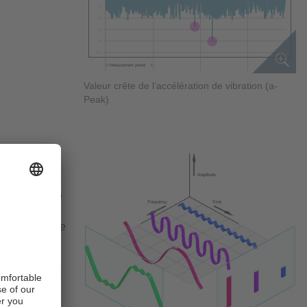
Valeur crête de l’accélération de vibration (a-
Peak)
superposé est
ansformée de
nt et de
ourd, parmi le
s ce cas, les
ement) qui
onséquence.