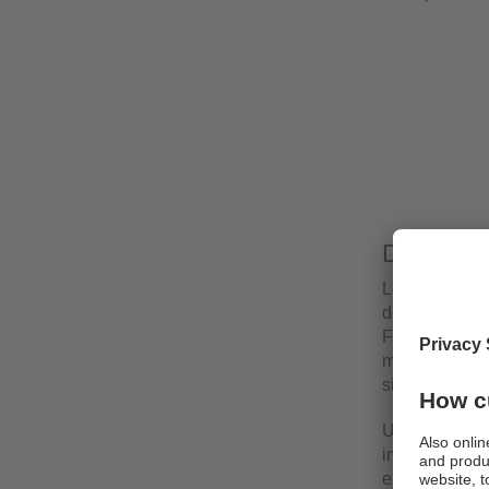
Domaine 
Lors de l’ana
décomposé en
Fourier (Fast
manière préci
signal tempor
Une forme par
impulsions de
excitent la f