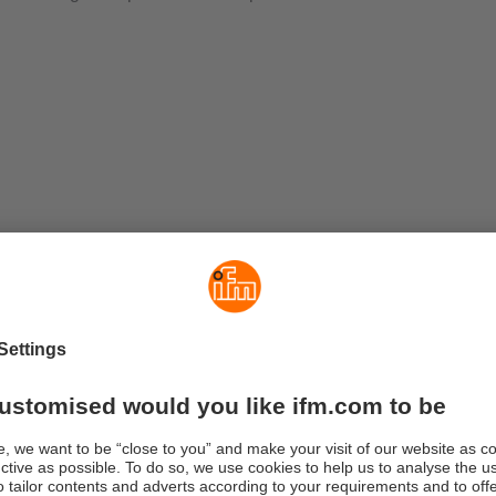
fréquentiel
lyse dans le domaine fréquentiel, le signal temporel complexe 
 composantes de fréquence et d’amplitudes moyennant une tr
-Fourier-Transformation, FFT). Cela permet de déceler rapideme
se les fréquences dominantes, par exemple la fréquence de bal
el complexe.
ticulière de la FFT est le spectre de l’enveloppe (= H-FFT). Dan
 choc périodiques (par exemple d’un dommage de palier à roul
réquence propre du système sont démodulées et préfiltrées en c