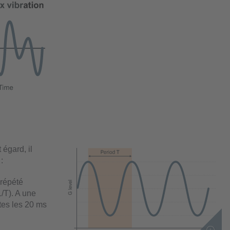
 égard, il
:
 répété
/T). A une
utes les 20 ms