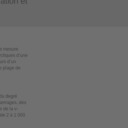
ation et
de mesure
ycliques d’une
urs d’un
ne plage de
 du degré
serrages, des
 de la v-
de 2 à 1 000