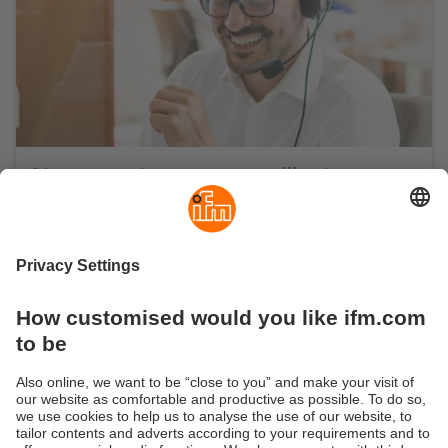
Nos experts vous conseillent
Ensemble, nous ferons de votre projet une
réussite.
Convaincu ? Alors contactez-nous! Nous vous
accompagnons dans votre démarche. En fonction de
vos demandes, les équipes d’ifm vous accompagnent
dès le début – du conseil stratégique jusqu’au
développement des solutions logiciel et matériel
spécifiques en passant par la mise en œuvre et les
services avancés.
Demandez conseil maintenant