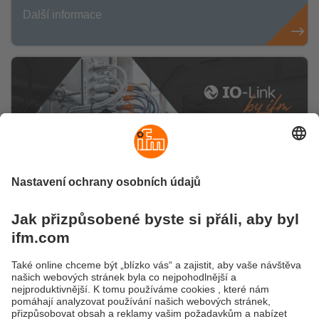
Další informace
Objevte výhody systému IO-Link
Digitální rozhraní vám dává přístup k datům ze
senzorů a přenáší je do řídicí jednotky, což