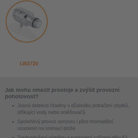
LW2720
Jak mohu omezit prostoje a zvýšit provozní
pohotovost?
Jasná detekce hladiny v důsledku potlačení zbytků,
stříkající vody nebo směšovačů
Spolehlivý provoz senzoru i přes hromadění
usazenin na snímací ploše
Zjednodušení výměny a nastavení zařízení díky IO-