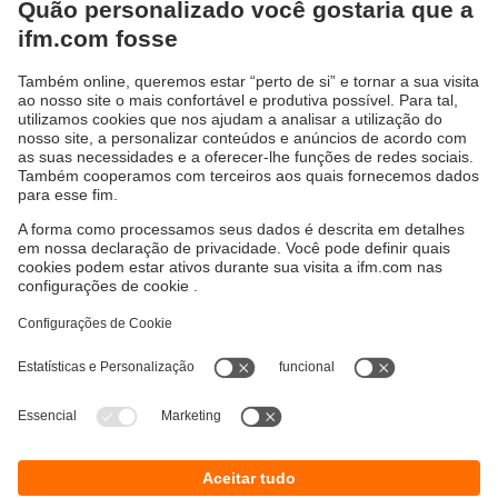
Sustentabilidade
Proteção de dados
Termos e condições gerais
Responsible Disclosure
Política de garantia
Cookies
Localidades (EN)
ifm electronic Ltda.
(Centro Logístico)
Perini Business Park - R. Dona Francisca,
8300 - Bloco T - Módulo 5​ - Distrito Industrial,
Joinville - SC, 89219-600
(Escritório)
R. Padre Estevão Pernet, 718
Tatuapé - São Paulo – SP – 03315-000
Tel.
0800 5442 436