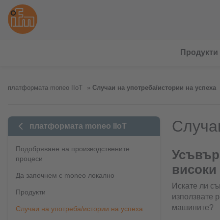
Продукти
платформата moneo IIoT
Случаи на употреба/истории на успеха
Случаи
платформата moneo IIoT
Подобряване на производствените
Усъвър
процеси
високи
Да започнем с moneo локално
Искате ли съ
Продукти
използвате р
машините?
Случаи на употреба/истории на успеха