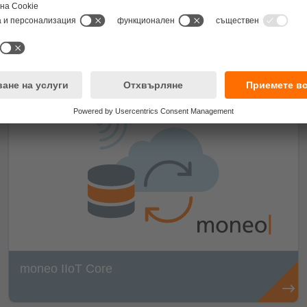
ересуват:
moneo IIoT Core