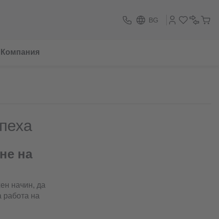
BG
Компания
спеха
не на
ен начин, да
а работа на