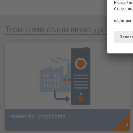
Тези теми също може да Ви инт
moneo IIoT устройства