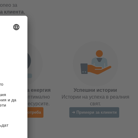
moneo за
а клиента
,
те на
имизираме
ребление на енергия
Успешни истории
иторинг за оптимално
Истории на успеха в реалния
олзване на ресурсите.
свят.
 Случаи на употреба
➜ Примери за клиенти