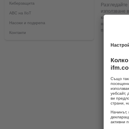
Киберзащита
Разгледайте
използване 
ABC на IIoT
конкретни пр
Насоки и подкрепа
нашите клиен
производстве
Контакти
Изправно
Постигн
произв
минима
➜ Случа