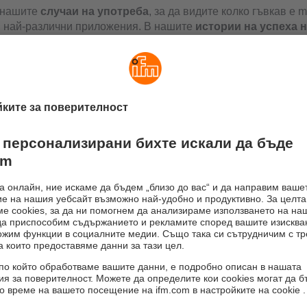
 нашите
случаи на употреба
, за да видите колко гъвкав е 
в най-различни приложения. В нашите
истории на успеха н
имери показват как нашите решения са внедрени в процеси
ти. Вдъхновете се. Нашата цел винаги е да защитим и опт
ния Ви капацитет!
ст на машината
Качество на процесите
Пот
ете максимална
Цялостен мониторинг - за
Мон
одителност и
качество в производството.
изп
лно време на
➜ Случаи на употреба
➜
престой.
и на употреба