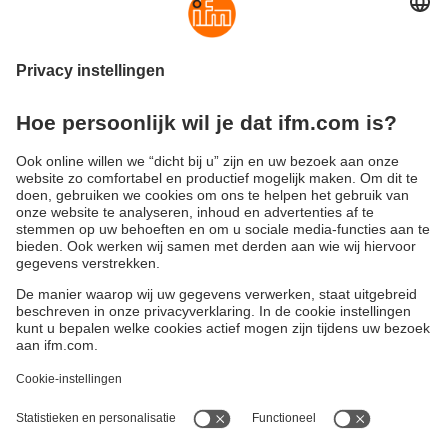
Suspensie voor de kalibratie van deeltjestellers
Bestelcode
Herkalibratie voor olie-zuiverheidsmonitor LDP
(ZC0069)
Duurzaamheid
Algemene verkoop- en leveringsvoorwaarden
Garantievoorwaarden
Locaties (EN)
ifm electronic n.v./s.a.
Privacyreglement