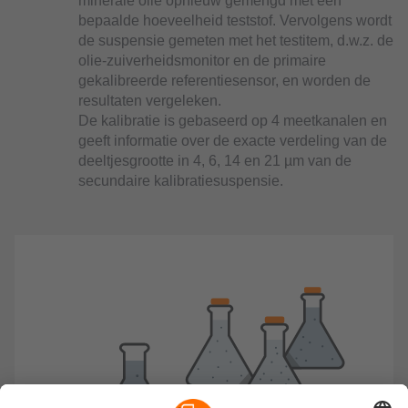
minerale olie opnieuw gemengd met een
bepaalde hoeveelheid teststof. Vervolgens wordt
de suspensie gemeten met het testitem, d.w.z. de
olie-zuiverheidsmonitor en de primaire
gekalibreerde referentiesensor, en worden de
resultaten vergeleken.
De kalibratie is gebaseerd op 4 meetkanalen en
geeft informatie over de exacte verdeling van de
deeltjesgrootte in 4, 6, 14 en 21 µm van de
secundaire kalibratiesuspensie.