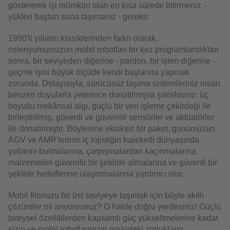
göstererek işi mümkün olan en kısa sürede bitirmeniz -
yükleri baştan sona taşımanız - gerekir.
1980'li yılların klasiklerinden farklı olarak,
milenyumumuzun mobil robotları bir kez programlandıktan
sonra, bir seviyeden diğerine - pardon, bir işten diğerine -
geçme işini büyük ölçüde kendi başlarına yapmak
zorunda. Dolayısıyla, sürücüsüz taşıma sistemleriniz insan
benzeri duyularla yeterince donatılmışsa şanslısınız: üç
boyutlu mekânsal algı, güçlü bir veri işleme çekirdeği ile
birleştirilmiş, güvenli ve güvenilir sensörler ve aktüatörler
ile donatılmıştır. Böylesine eksiksiz bir paket, günümüzün
AGV ve AMR'lerinin iç lojistiğin hareketli dünyasında
yollarını bulmalarına, çarpışmalardan kaçınmalarına,
malzemeleri güvenilir bir şekilde almalarına ve güvenli bir
şekilde hedeflerine ulaştırmalarına yardımcı olur.
Mobil filonuzu bir üst seviyeye taşımak için böyle akıllı
çözümler mi arıyorsunuz? O halde doğru yerdesiniz! Güçlü
bireysel özelliklerden kapsamlı güç yükseltmelerine kadar,
sizin ve mobil robotlarınızın önündeki zorlukların