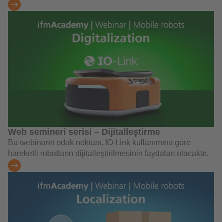
Web semineri serisi – Dijitalleştirme
Bu webinarın odak noktası, IO-Link kullanımına göre
hareketli robotların dijitalleştirilmesinin faydaları olacaktır.