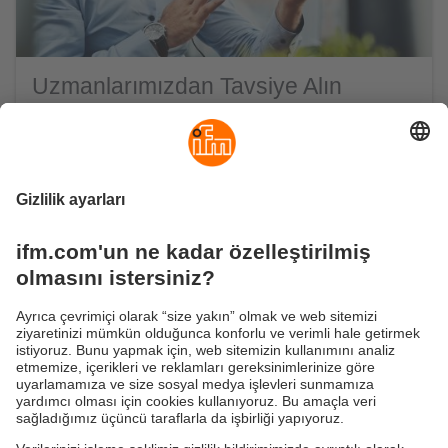
Uzmanlarımızdan Tavsiye Alın
Projenizi birlikte başarı öyküsüne
dönüştüreceğiz.
Bizimle iletişime geçin. Bu yolda size eşlik edelim. ifm
sistem satış ekibimiz, ihtiyaçlarınızı karşılamak için
stratejik danışmanlık, bireysel yazılım ve donanım
çözümlerinin geliştirilmesi ve ilgili uygulamalardan
diğer hizmetlere kadar, sizi tüm proje süresince
destekler.
Tavsiye alın