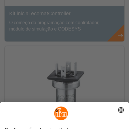
Kit inicial ecomatController
O começo da programação com controlador,
módulo de simulação e CODESYS