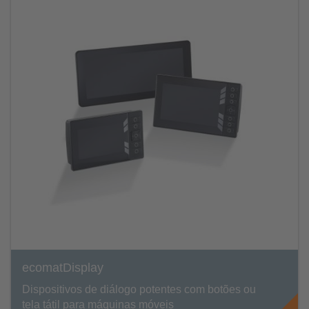
ecomatDisplay
Dispositivos de diálogo potentes com botões ou
tela tátil para máquinas móveis