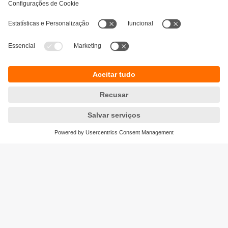
Sustentabilidade
Proteção de dados
Termos e condições gerais
Acessibilidade
Política de garantia para produtos
Responsible Disclosure
Locations (EN)
Cookies
ifm electronic s.a.
Parque Tecnológico S. Félix da Marinha
Avenida Manuel Violas, 476
4410-137 Sᾶo Félix da Marinha
Phone
+351 22 37 17 108
email
info.pt@ifm.com
© ifm electronic gmbh