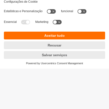
Sustentabilidade
Proteção de dados
Termos e condições gerais
Acessibilidade
Política de garantia para produtos
Responsible Disclosure
Locations (EN)
Cookies
ifm electronic s.a.
Parque Tecnológico S. Félix da Marinha
Avenida Manuel Violas, 476
4410-137 Sᾶo Félix da Marinha
Phone
+351 22 37 17 108
email
info.pt@ifm.com
© ifm electronic gmbh