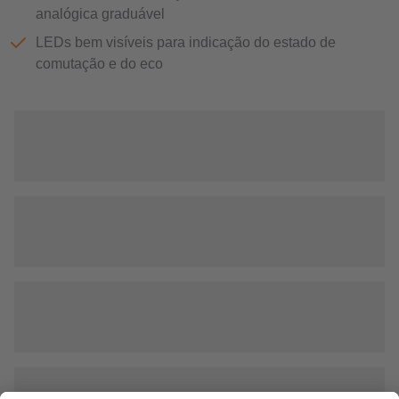
analógica graduável
LEDs bem visíveis para indicação do estado de
comutação e do eco