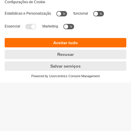
Sustentabilidade
Proteção de dados
Termos e condições gerais
Acessibilidade
Política de garantia para produtos
Responsible Disclosure
Locations (EN)
Cookies
ifm electronic s.a.
Parque Tecnológico S. Félix da Marinha
Avenida Manuel Violas, 476
4410-137 Sᾶo Félix da Marinha
Phone
+351 22 37 17 108
email
info.pt@ifm.com
© ifm electronic gmbh