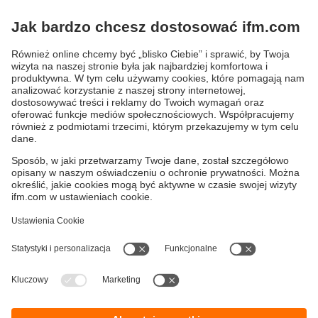
Do zastosowań w obszarach higienicznych
i wilgotnych
Złącze M12 ecolink, kodowane A, z
opatentowanym innowacyjnym odciążeniem, jak
również wysoce elastycznym uszczelnieniem
ifmformation - artykuły
Polityka prywatności
Warunki dostawy
Dostępność
Zwrot towaru
Responsible Disclosure
Ogólne Warunki
Cookies
Klauzula informacyjna
Lokalizacje (EN)
ifm electronic Sp. z o. o.