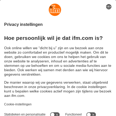
Optisch 3D
Stortgoederen
contactloos
volledigheidscontrole
Industriële en
Radar contactloos
hygiënische toepassinge
* Duitse waterhuishoudingswet
Duurzaamheid
Algemene verkoop- en leveringsvoorwaarden
Garantievoorwaarden