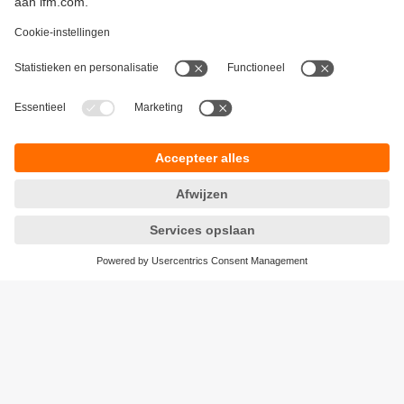
Duurzaamheid
Algemene verkoop- en leveringsvoorwaarden
Garantievoorwaarden
Locaties (EN)
ifm electronic b.v.
Privacyreglement
Deventerweg 1 E
Toegankelijkheid
3843 GA HARDERWIJK
Responsible Disclosure
tel
0341 - 438 438
Cookies
e-mail
info.nl@ifm.com