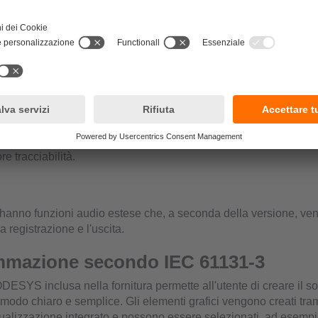
ono essere montati su superfici tramite l'affidabile e collaudato 
® o montati ad incasso. I display possono essere installati con
a seconda delle esigenze.
elettronica
integrato da 64 bit consente una visualizzazione performante dell
ne, l'elaborazione del programma applicativo e le funzioni del di
possibili numerose opzioni per la comunicazione e connessione c
. Il real-time clock integrato permette di assegnare data e ora al r
re tracciabilità.
ay hanno funzioni audio estese che, a seconda della versione, v
la registrazione e l'uscita.
mazione secondo IEC 61131-3
DESYS inclusa nella fornitura permette all'utente di creare il s
 modo chiaro e semplice. Gli elementi grafici vengono creati tra
sualizzazione integrato e possono essere selezionati, ad esempio