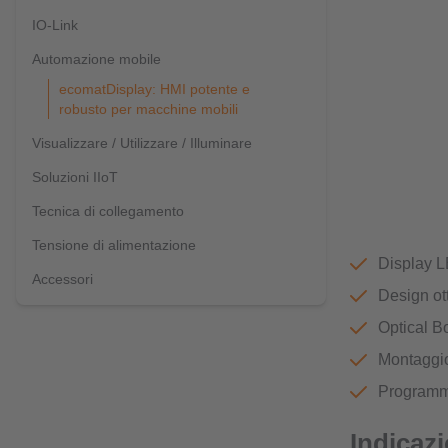
IO-Link
Automazione mobile
ecomatDisplay: HMI potente e
robusto per macchine mobili
Visualizzare / Utilizzare / Illuminare
Soluzioni IIoT
Tecnica di collegamento
Tensione di alimentazione
Display L
Accessori
Design ot
Optical B
Montaggio 
Programma
Indicazi