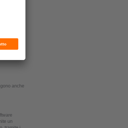
sistema di
 un qualsiasi
a grafica ad
spositivo.
on altri
egistro dati
engono anche
oftware
mite un
, tramite i