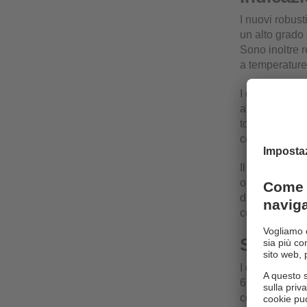
I nuovi robust
un alto grado 
Sono inoltre r
a temperature
I display a co
ambienti lumin
touch screen c
comando per 
Il potente PLC
operative. È 
dispositivo, 
connettività.
Struttu
I display han
65, IP 67. Per
connettore AM