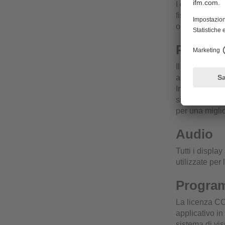
I display poss
fissaggio RAM
orientamento 
Potente 
Il controller 
alta risoluzio
Inoltre sono 
sistemi e reti
per una miglio
Audio
Tutti i displ
utilizzate per 
Program
La licenza CO
applicativo in
sistema di vi