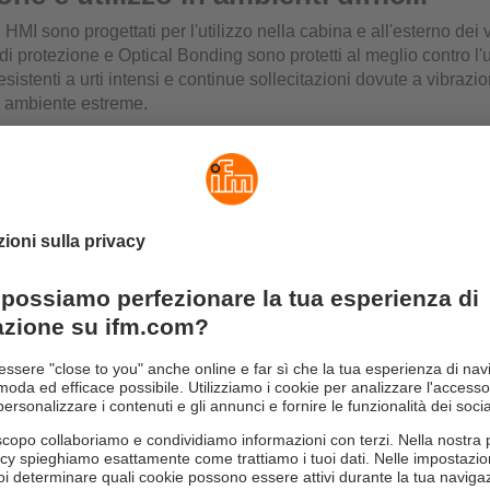
i HMI sono progettati per l'utilizzo nella cabina e all'esterno dei 
di protezione e Optical Bonding sono protetti al meglio contro l'
esistenti a urti intensi e continue sollecitazioni dovute a vibraz
 ambiente estreme.
lori ad alta risoluzione offrono la migliore leggibilità possibile a
osi. Per consentirne l’uso, i dispositivi hanno pulsanti program
apacitivo. Esiste anche una variante di dispositivi senza elemen
una semplice indicazione.
 integrato può essere utilizzato per la visualizzazione e per fun
programmabile tramite CODESYS. Numerose interfacce sul retro
ad es. CAN, video analogico, USB 2.0 e Ethernet, offrono la mas
ra meccanica
no un corpo chiuso in pressofusione di alluminio con grado di pr
 il collegamento vengono utilizzati connettori M12 a tenuta stag
P a 40 poli.