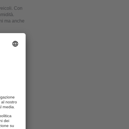
veicoli. Con
umidità.
ioni ma anche
nche in
mabili e/o un
ti di
zioni
 del
sima
otezione IP
na e un