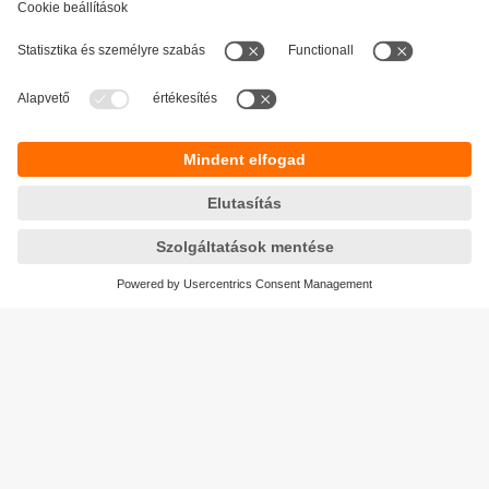
Fenntarthatóság
Adatbiztonság
Általános szerződési feltételek
Responsible Disclosure
Jótállási feltételek
Akadálymentesítés
Telephely (EN)
Cookies
Magyarország
ifm electronic kft.
Szent Imre út 59. I.em.
H-9028 Győr
Telefon
+36-96 / 518-397
email
info.hu@ifm.com
© ifm electronic gmbh