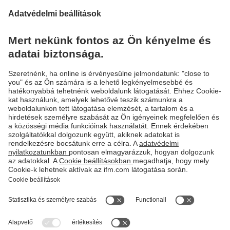
Induktív érzékelők
Az ipari alkalmazásoknál az induktív érzékelők manapság
nélkülözhetetlenek. Az induktív érzékelők a mechanikus
kapcsolókkal szemben majdhogynem ideális feltételeket
teremtenek: érintés nélküli, kopásmentes
munkafolyamatok, valamint magas kapcsolási frekvenciák
és kapcsolási pontosságok lehetségesek. Ezenkívül
ellenállóak a rezgésekkel, porral és nedvességgel