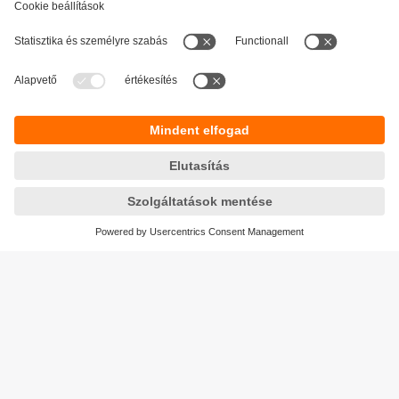
Fenntarthatóság
Adatbiztonság
Általános szerződési feltételek
Responsible Disclosure
Jótállási feltételek
Akadálymentesítés
Telephely (EN)
Cookies
Magyarország
ifm electronic kft.
Szent Imre út 59. I.em.
H-9028 Győr
Telefon
+36-96 / 518-397
email
info.hu@ifm.com
© ifm electronic gmbh