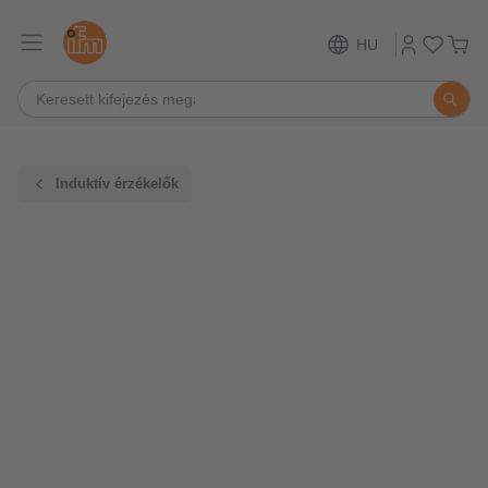
HU
Induktív érzékelők