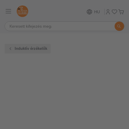
HU
Induktív érzékelők