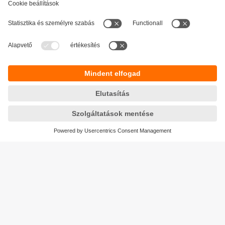
Fenntarthatóság
Adatbiztonság
Általános szerződési feltételek
Responsible Disclosure
Jótállási feltételek
Akadálymentesítés
Telephely (EN)
Cookies
Magyarország
ifm electronic kft.
Szent Imre út 59. I.em.
H-9028 Győr
Telefon
+36-96 / 518-397
email
info.hu@ifm.com
© ifm electronic gmbh