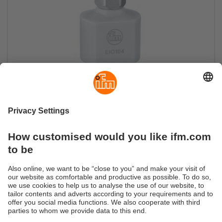
Analogna integracija modernih senzora IO-
Link
Pretvara procesne vrijednosti IO-Link u dva
analogna signala 4...20mA