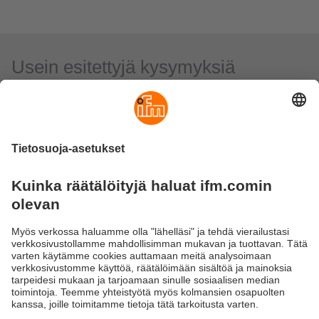
Usein esitettyjä kysymyksiä