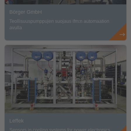
Börger GmbH
Teollisuuspumppujen suojaus ifm:n automaation
avulla
Leffek
Sensors in cooling systems for power electronics