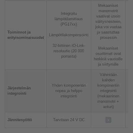
Mekaaniset
manometrit
Integroitu
vaativat usein
S
lämpötilamittaus
välitysnesteen,
(PG17xx)
joka voi vuotaa
Toiminnot ja
ja saastuttaa
Lämpötilakompensointi
erityisominaisuudet
prosessin
o
ku
32-bittinen IO-Link-
Mekaaniset
resoluutio (20 000
osoittimet ovat
os
porrasta)
herkkiä vaurioille
ja siirtymille
Vähintään
kahden
Yhden komponentin
komponentin
Järjestelmän
nopea ja helppo
integrointi
integrointi
m
integrointi
(mekaaninen
ha
manometri +
anturi)
T
Jännitesyöttö
Tarvitaan 24 V DC