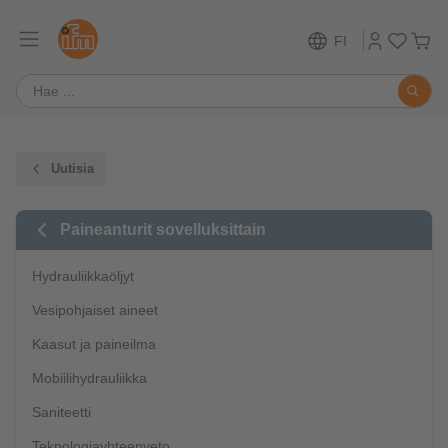
FI
Uutisia
Paineanturit sovelluksittain
Hydrauliikkaöljyt
Vesipohjaiset aineet
Kaasut ja paineilma
Mobiilihydrauliikka
Saniteetti
Teknologiayhteenveto