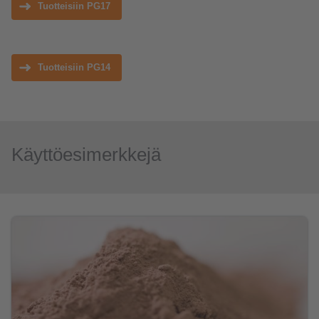
Tuotteisiin PG17
Tuotteisiin PG14
Käyttöesimerkkejä