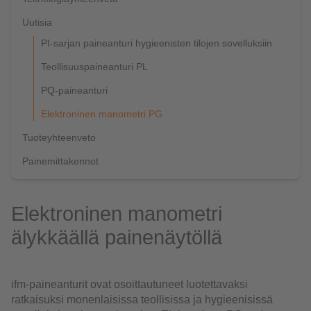
Uutisia
PI-sarjan paineanturi hygieenisten tilojen sovelluksiin
Teollisuuspaineanturi PL
PQ-paineanturi
Elektroninen manometri PG
Tuoteyhteenveto
Painemittakennot
Elektroninen manometri
älykkäällä painenäytöllä
ifm-paineanturit ovat osoittautuneet luotettavaksi
ratkaisuksi monenlaisissa teollisissa ja hygieenisissä