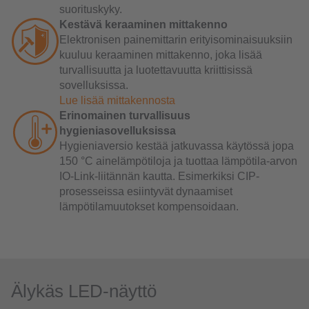
suorituskyky.
Kestävä keraaminen mittakenno
Elektronisen painemittarin erityisominaisuuksiin
kuuluu keraaminen mittakenno, joka lisää
turvallisuutta ja luotettavuutta kriittisissä
sovelluksissa.
Lue lisää mittakennosta
Erinomainen turvallisuus
hygieniasovelluksissa
Hygieniaversio kestää jatkuvassa käytössä jopa
150 °C ainelämpötiloja ja tuottaa lämpötila-arvon
IO-Link-liitännän kautta. Esimerkiksi CIP-
prosesseissa esiintyvät dynaamiset
lämpötilamuutokset kompensoidaan.
Älykäs LED-näyttö