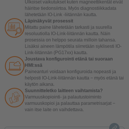
Ulkoiset vaikutukset kuten magneettikentät eivät
häiritse tiedonsiirtoa. Myös diagnostiikkadata
lähetetään IO-Link -liitännän kautta.
Läpinäkyvät prosessit
Mitattu paine lähetetään tarkasti ja suurella
resoluutiolla IO-Link-liitännän kautta. Näin
prosessia on helppo seurata milloin tahansa.
Lisäksi aineen lämpötila siirretään syklisesti IO-
Link-liitännän (PG17xx) kautta.
Joustava konfigurointi etänä tai suoraan
HMI:ssä
Paineanturi voidaan konfiguroida nopeasti ja
helposti IO-Link-liitännän kautta − myös etänä tai
käytön aikana.
Suunnitteletko laitteen vaihtamista?
Varmuuskopiointi- ja palautustoiminto
varmuuskopioi ja palauttaa parametrisarjat −
vain itse laite on vaihdettava.