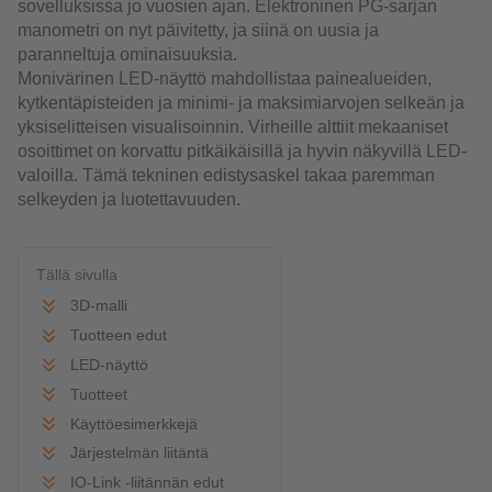
sovelluksissa jo vuosien ajan. Elektroninen PG-sarjan
manometri on nyt päivitetty, ja siinä on uusia ja
paranneltuja ominaisuuksia.
Monivärinen LED-näyttö mahdollistaa painealueiden,
kytkentäpisteiden ja minimi- ja maksimiarvojen selkeän ja
yksiselitteisen visualisoinnin. Virheille alttiit mekaaniset
osoittimet on korvattu pitkäikäisillä ja hyvin näkyvillä LED-
valoilla. Tämä tekninen edistysaskel takaa paremman
selkeyden ja luotettavuuden.
Tällä sivulla
3D-malli
Tuotteen edut
LED-näyttö
Tuotteet
Käyttöesimerkkejä
Järjestelmän liitäntä
IO-Link -liitännän edut