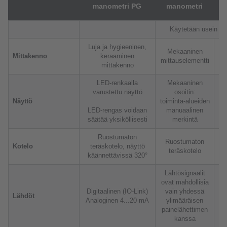
manometri PG
manometri
Käytetään usein yh
Luja ja hygieeninen,
K
Mekaaninen
Mittakenno
keraaminen
mittauselementti
mittakenno
te
LED-renkaalla
Mekaaninen
varustettu näyttö
osoitin:
Näyttö
toiminta-alueiden
LED-rengas voidaan
manuaalinen
säätää yksiköllisesti
merkintä
Ruostumaton
Ruostumaton
Kotelo
teräskotelo, näyttö
teräskotelo
käännettävissä 320°
Lähtösignaalit
ovat mahdollisia
Digitaalinen (IO-Link)
vain yhdessä
Lähdöt
Analoginen 4...20 mA
ylimääräisen
Di
painelähettimen
kanssa