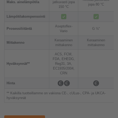
Maks. ainelämpötila
jatkuvasti jopa
jopa 80 °C
150 °C
Lämpötilakompensointi
Aseptoflex-
Prosessiliitäntä
G ½“
Vario
Keraaminen
Keraaminen
Mittakenno
mittakenno
mittakenno
ACS, FCM,
FDA, EHEDG,
Hyväksynnät**
Reg31, 3A,
EC1935/2004,
CRN
Hinta
** Kaikilla tuotteillamme on vakiona CE-, cULus-, CPA- ja UKCA-
hyväksynnät