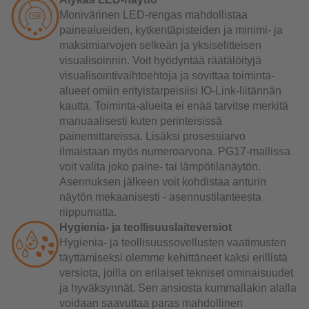
Monivärinen LED-rengas mahdollistaa
painealueiden, kytkentäpisteiden ja minimi- ja
maksimiarvojen selkeän ja yksiselitteisen
visualisoinnin. Voit hyödyntää räätälöityjä
visualisointivaihtoehtoja ja sovittaa toiminta-
alueet omiin erityistarpeisiisi IO-Link-liitännän
kautta. Toiminta-alueita ei enää tarvitse merkitä
manuaalisesti kuten perinteisissä
painemittareissa. Lisäksi prosessiarvo
ilmaistaan myös numeroarvona. PG17-mallissa
voit valita joko paine- tai lämpötilanäytön.
Asennuksen jälkeen voit kohdistaa anturin
näytön mekaanisesti - asennustilanteesta
riippumatta.
Hygienia- ja teollisuuslaiteversiot
Hygienia- ja teollisuussovellusten vaatimusten
täyttämiseksi olemme kehittäneet kaksi erillistä
versiota, joilla on erilaiset tekniset ominaisuudet
ja hyväksynnät. Sen ansiosta kummallakin alalla
voidaan saavuttaa paras mahdollinen