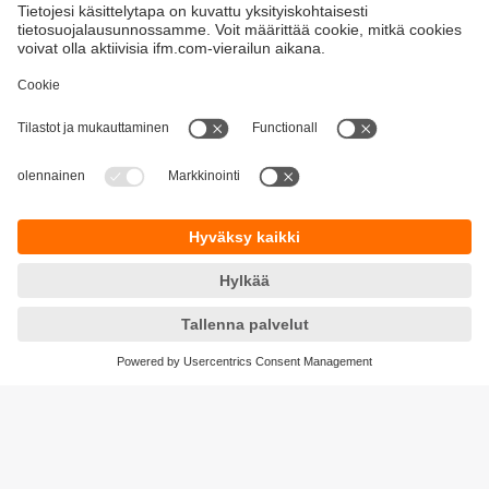
Tuotteet
Kestävä kehitys
Yksityisyyskäytäntö
Termit ja ehdot
Esteettömyys
Takuupolitiikka
Responsible Disclosure
Sijainnit (EN)
Cookies
ifm electronic Oy
Naulakatu 3
33100 Tampere
Phone
+358 9 424 55 805