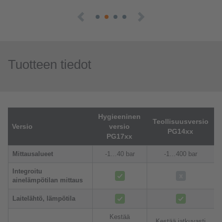
Tuotteen tiedot
Hygieeninen
Teollisuusversio
Versio
versio
PG14xx
PG17xx
Mittausalueet
-1…40 bar
-1…400 bar
Integroitu
ainelämpötilan mittaus
Laitelähtö, lämpötila
Kestää
Kestää jatkuvasti