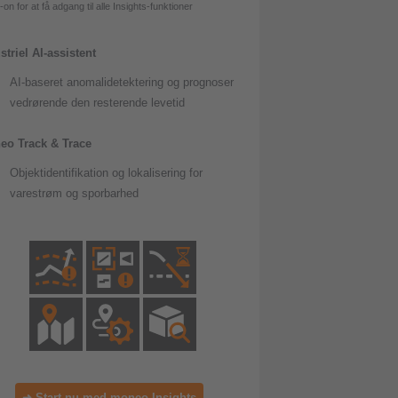
-on for at få adgang til alle Insights-funktioner
striel AI-assistent
AI-baseret anomalidetektering og prognoser
vedrørende den resterende levetid
eo Track & Trace
Objektidentifikation og lokalisering for
varestrøm og sporbarhed
➜ Start nu med moneo Insights