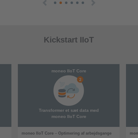
Kickstart IIoT
moneo IIoT Core
Transformer et sæt data med
moneo IIoT Core
moneo IIoT Core
–
Optimering af arbejdsgange
mone