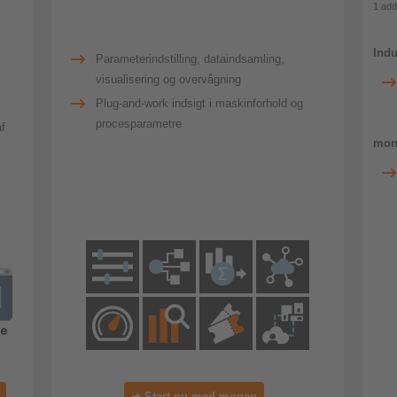
1 add
Indu
Parameterindstilling, dataindsamling,
visualisering og overvågning
Plug-and-work indsigt i maskinforhold og
procesparametre
f
mon
➜ Start nu med moneo