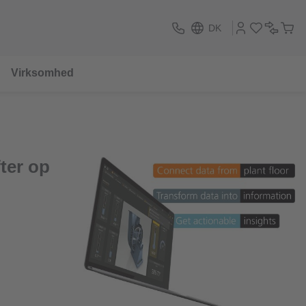
DK
Virksomhed
fter op