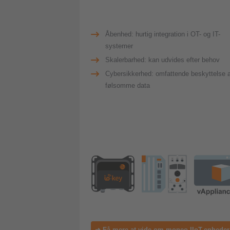
Åbenhed: hurtig integration i OT- og IT-
systemer
Skalerbarhed: kan udvides efter behov
Cybersikkerhed: omfattende beskyttelse a
følsomme data
➜ Få mere at vide om moneo IIoT-enheder