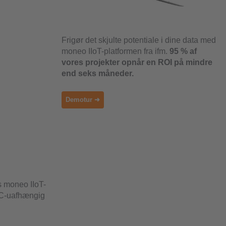
Frigør det skjulte potentiale i dine data med
moneo IIoT-platformen fra ifm.
95 % af
vores projekter opnår en ROI på mindre
end seks måneder.
Demotur ➜
s moneo IIoT-
PLC-uafhængig