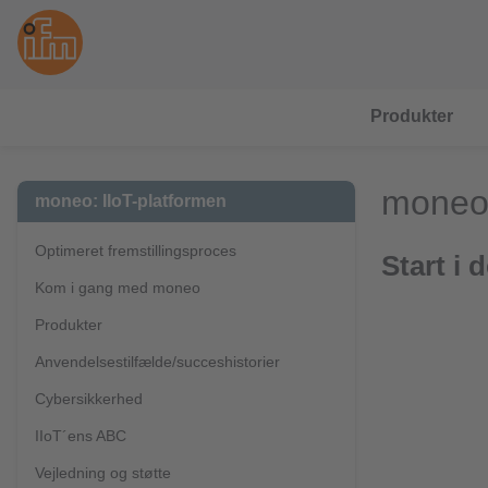
Produkter
moneo 
moneo: IIoT-platformen
Optimeret fremstillingsproces
Start i 
Kom i gang med moneo
Produkter
Anvendelsestilfælde/succeshistorier
Cybersikkerhed
IIoT´ens ABC
Vejledning og støtte