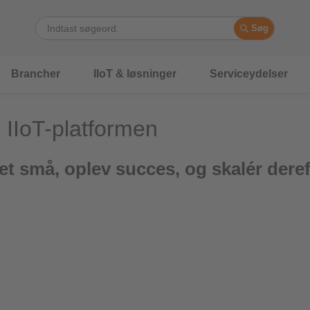
Søg
Brancher
IIoT & løsninger
Serviceydelser
IIoT-platformen
det små, oplev succes, og skalér dere