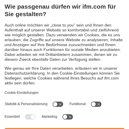
ist, wird über die folgende Wissensseite ermöglicht:
Strömungssensoren - Auswahl nach Applikationen/Medien
Die Sensoren im Einsatz bei unseren
Kunden:
Von Trinkwasseraufbereitung über Lebensmittelproduktion
bis zur energieeffizienten Drucklufterfassung - unsere
Sensoren kommen in den unterschiedlichsten Branchen
und Anwendungen erfolgreich zum Einsatz:
Applikationsbericht Leffek
Applikationsbericht: EREMA – Digitalisiertes
Recycling
Applikationsbericht: BOSAQ – Sicheres Trinkwasser
für alle!
Applikationsbericht: HARTING
Durchfluss- vs. Strömungssensor –