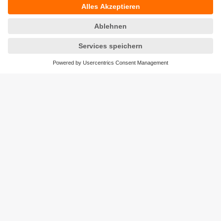
was ist der Unterschied?
Der Begriff
Durchflusssensor
umfasst Messprinzipien,
die die
Menge
eines Mediums pro Zeiteinheit erfassen,
z. B. in Litern pro Minute (l/min).
Strömungssensoren
hingegen messen die
Bewegungsgeschwindigkeit
des
Mediums, ohne zwingend den Volumenstrom zu
berechnen.
Versandkosten
AGB
Gewährleistung
Barrierefreiheit
Warenrücklieferungen
Impressum
Kontakt
Datenschutz
Standorte (EN)
Responsible Disclosure
Cookies
ifm electronic gmbh