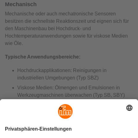
Mechanisch
Mechanische oder auch mechatronische Sensoren
besitzen die schnellste Reaktionszeit und eignen sich für
den Maschinenbau bei Hochdruck- und
Hochtemperaturanwendungen sowie für viskose Medien
wie Öle.
Typische Anwendungsbereiche:
Hochdruckapplikationen: Reinigungen in
industriellen Umgebungen (Typ SBZ)
Viskose Medien: Ölmengen und Emulsionen in
Werkzeugmaschinen überwachen (Typ SB, SBY)
→ zu den
mechanischen Sensoren
Welches Messprinzip ist das richtige?
Eine erste Einschätzung welches Messprinzip das richtige