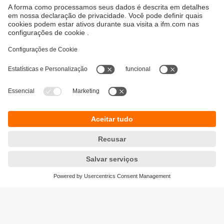
Sustentabilidade
Proteção de dados
Termos e condições gerais
Responsible Disclosure
Política de garantia
Cookies
Localidades (EN)
ifm electronic Ltda.
(Centro Logístico)
Perini Business Park - R. Dona Francisca,
8300 - Bloco T - Módulo 5​ - Distrito Industrial,
Joinville - SC, 89219-600
(Escritório)
R. Padre Estevão Pernet, 718
Tatuapé - São Paulo – SP – 03315-000
Tel.
0800 5442 436
e-mail
info.br@ifm.com