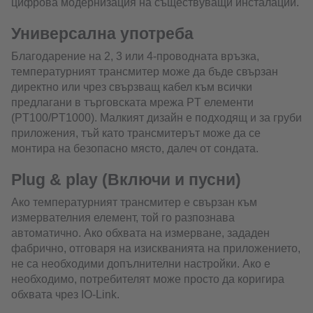
цифрова модернизация на съществуващи инсталации.
Универсална употреба
Благодарение на 2, 3 или 4-проводната връзка,
температурният трансмитер може да бъде свързан
директно или чрез свързващ кабел към всички
предлагани в търговската мрежа PT елементи
(PT100/PT1000). Малкият дизайн е подходящ и за груби
приложения, тъй като трансмитерът може да се
монтира на безопасно място, далеч от сондата.
Plug & play (Включи и пусни)
Ако температурният трансмитер е свързан към
измервателния елемент, той го разпознава
автоматично. Ако обхвата на измерване, зададен
фабрично, отговаря на изискванията на приложението,
не са необходими допълнителни настройки. Ако е
необходимо, потребителят може просто да коригира
обхвата чрез IO-Link.