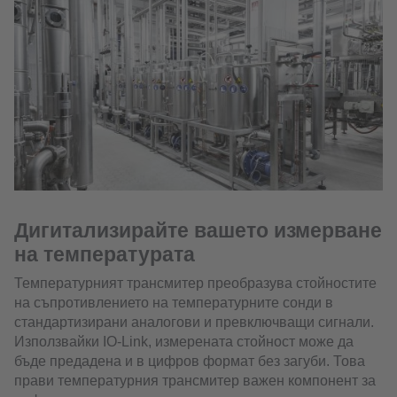
Дигитализирайте вашето измерване
на температурата
Температурният трансмитер преобразува стойностите
на съпротивлението на температурните сонди в
стандартизирани аналогови и превключващи сигнали.
Използвайки IO-Link, измерената стойност може да
бъде предадена и в цифров формат без загуби. Това
прави температурния трансмитер важен компонент за