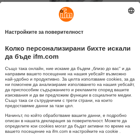
Измерване на дебит без никакви пречки
Ултразвуковият сензор SU Puresonic
Устойчивост
Декларация за поверителност