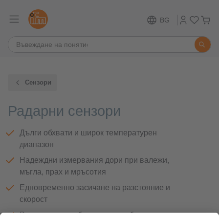
BG
Сензори
Радарни сензори
Дълги обхвати и широк температурен
диапазон
Надеждни измервания дори при валежи,
мъгла, прах и мръсотия
Едновременно засичане на разстояние и
скорост
Режимите на работа могат да бъдат зададени