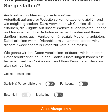
RFID: Die neue HF-Generation
Verbesserte RFID-IO-Link-Antennen
Gewährleistung
AGB
Warenrücklieferungen
Barrierefreiheit
Kontakt
Impressum
Standorte (EN)
Datenschutz
Responsible Disclosure
Cookies
ifm electronic gmbh
Wienerbergstr. 41
Gebäude E
A-1120 Wien
Telefon:
+43 1 417 1700