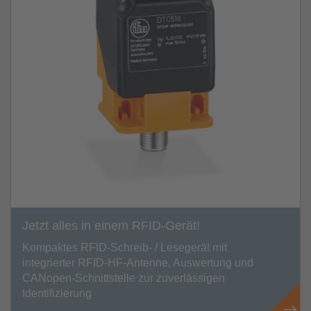
Jetzt alles in einem RFID-Gerät!
Kompaktes RFID-Schreib- / Lesegerät mit
integrierter RFID-HF-Antenne, Auswertung und
CANopen-Schnittstelle zur zuverlässigen
Identifizierung