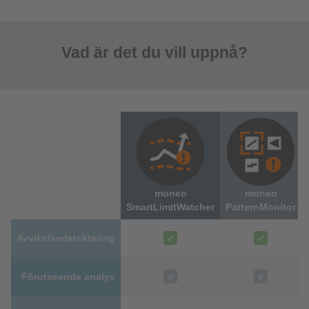
Vad är det du vill uppnå?
moneo
moneo
SmartLimitWatcher
PatternMonitor
Avvikelsedetektering
Förutseende analys