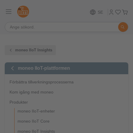
SE
moneo IIoT Insights
moneo IIoT-plattformen
Förbättra tillverkningsprocesserna
Kom igång med moneo
Produkter
moneo IIoT-enheter
moneo IIoT Core
moneo IIoT Insights