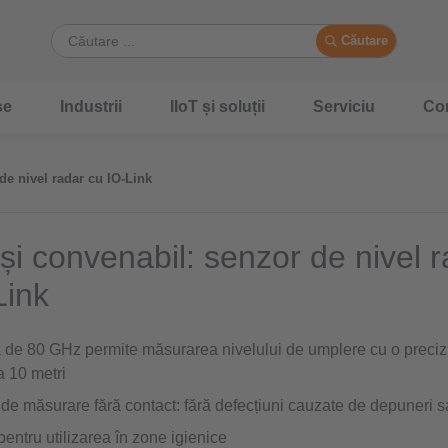
Căutare
se
Industrii
IIoT și soluții
Serviciu
Co
de nivel radar cu IO-Link
 și convenabil: senzor de nivel 
Link
 de 80 GHz permite măsurarea nivelului de umplere cu o precizi
a 10 metri
l de măsurare fără contact: fără defecțiuni cauzate de depuneri 
 pentru utilizarea în zone igienice