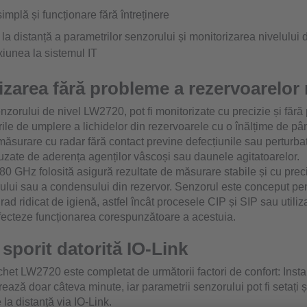
simplă și funcționare fără întreținere
la distanță a parametrilor senzorului și monitorizarea nivelului
xiunea la sistemul IT
izarea fără probleme a rezervoarelor
nzorului de nivel LW2720, pot fi monitorizate cu precizie și fără
ile de umplere a lichidelor din rezervoarele cu o înălțime de pân
măsurare cu radar fără contact previne defecțiunile sau perturbaț
uzate de aderența agenților vâscoși sau daunele agitatoarelor.
0 GHz folosită asigură rezultate de măsurare stabile și cu preciz
ului sau a condensului din rezervor. Senzorul este conceput pent
rad ridicat de igienă, astfel încât procesele CIP și SIP sau utiliz
fecteze funcționarea corespunzătoare a acestuia.
sporit datorită IO-Link
het LW2720 este completat de următorii factori de confort: Insta
ează doar câteva minute, iar parametrii senzorului pot fi setați și 
la distanță via IO-Link.