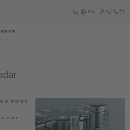
RO
mpania
radar
e milimetrică
sau uzură