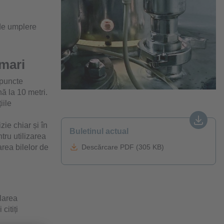
 de umplere
 mari
 puncte
ă la 10 metri.
iile
ie chiar și în
Buletinul actual
ru utilizarea
area bilelor de
Descărcare PDF (305 KB)
larea
citiți