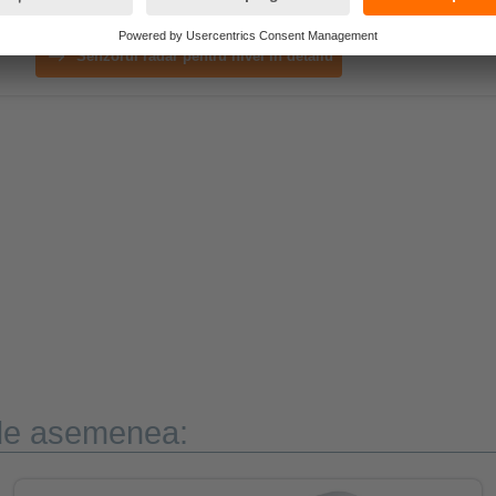
Senzorul radar pentru nivel în detaliu
 de asemenea: