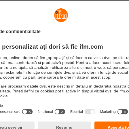
Precis și convenabil: senzorul radar 
Monitorizarea fără probleme a rezervoarelo
Cu ajutorul senzorului de nivel LW2720, pot fi monitorizate 
lichidelor din rezervoarele cu o înălțime de până la 10 metr
defecțiunile sau erorile senzorului din cauza aderenţei age