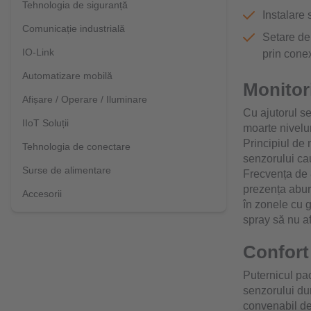
Tehnologia de siguranță
Instalare 
Comunicație industrială
Setare de 
IO-Link
prin cone
Automatizare mobilă
Monitor
Afișare / Operare / Iluminare
Cu ajutorul se
IIoT Soluții
moarte nivelur
Principiul de 
Tehnologia de conectare
senzorului ca
Surse de alimentare
Frecvența de 8
prezența abur
Accesorii
în zonele cu g
spray să nu a
Confort 
Puternicul pac
senzorului dur
convenabil de 