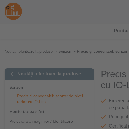
Produ
Noutăți referitoare la produse
Senzori
Precis și convenabil: senzor 
Precis
Noutăți referitoare la produse
cu IO-
Senzori
Precis și convenabil: senzor de nivel
Frecvența
radar cu IO-Link
de până l
Monitorizarea stării
Principiu
Prelucrarea imaginilor / Identificare
Certificat