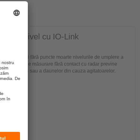
pentru nivel cu IO-Link
r mari
cu precizie și fără puncte moarte nivelurile de umplere a
i. Principiul de măsurare fără contact cu radar previne
ntului vâscos sau a daunelor din cauza agitatoarelor.