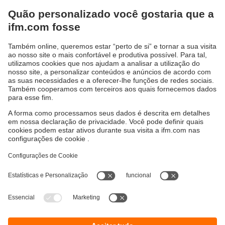
com paixão.
Ficamos felizes e orgulhosos quando ajudamos os
clientes a progredir. Na nova edição do "Relatório de
Aplicações", os clientes compartilham suas
experiências sobre os desafios que enfrentaram e os
métodos inovadores que implementaram com nossas
soluções de automação e digitalização.
Faça o download agora
Sustentabilidade
Proteção de dados
Termos e condições gerais
Acessibilidade
Política de garantia para produtos
Responsible Disclosure
Locations (EN)
Cookies
ifm electronic s.a.
Parque Tecnológico S. Félix da Marinha