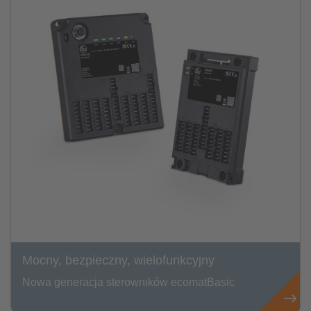
Mocny, bezpieczny, wielofunkcyjny
Nowa generacja sterowników ecomatBasic