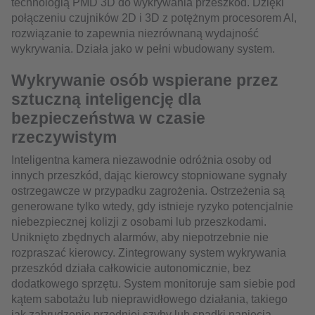
technologią PMD 3D do wykrywania przeszkód. Dzięki
połączeniu czujników 2D i 3D z potężnym procesorem AI,
rozwiązanie to zapewnia niezrównaną wydajność
wykrywania. Działa jako w pełni wbudowany system.
Wykrywanie osób wspierane przez
sztuczną inteligencję dla
bezpieczeństwa w czasie
rzeczywistym
Inteligentna kamera niezawodnie odróżnia osoby od
innych przeszkód, dając kierowcy stopniowane sygnały
ostrzegawcze w przypadku zagrożenia. Ostrzeżenia są
generowane tylko wtedy, gdy istnieje ryzyko potencjalnie
niebezpiecznej kolizji z osobami lub przeszkodami.
Uniknięto zbędnych alarmów, aby niepotrzebnie nie
rozpraszać kierowcy. Zintegrowany system wykrywania
przeszkód działa całkowicie autonomicznie, bez
dodatkowego sprzętu. System monitoruje sam siebie pod
kątem sabotażu lub nieprawidłowego działania, takiego
jak zabrudzenie przedniej szyby lub spadki napięcia.