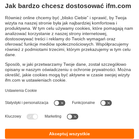
Sterowanie silnikami przez CANopen
Wysokoprądowy przekaźnik CANopen do
zastosowań mobilnych
ifmformation - artykuły
Polityka prywatności
Warunki dostawy
Dostępność
Zwrot towaru
Responsible Disclosure
Ogólne Warunki
Cookies
Klauzula informacyjna
Lokalizacje (EN)
ifm electronic Sp. z o. o.