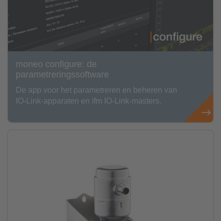
moneo configure: de
parametreringssoftware
De app voor het parametreren en beheren van
IO-Link-apparaten en ifm IO-Link-masters.