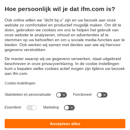
Duurzaamheid
Algemene verkoop- en leveringsvoorwaarden
Garantievoorwaarden
Locaties (EN)
ifm electronic b.v.
Privacyreglement
Deventerweg 1 E
Toegankelijkheid
3843 GA HARDERWIJK
Responsible Disclosure
tel
0341 - 438 438