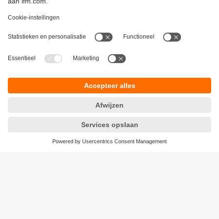
Duurzaamheid
Algemene verkoop- en leveringsvoorwaarden
Garantievoorwaarden
Locaties (EN)
ifm electronic b.v.
Privacyreglement
Deventerweg 1 E
Toegankelijkheid
3843 GA HARDERWIJK
Responsible Disclosure
tel
0341 - 438 438
Cookies
e-mail
info.nl@ifm.com