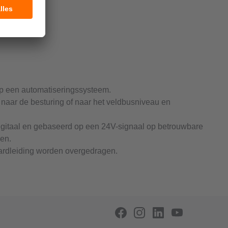
op een automatiseringssysteem.
 naar de besturing of naar het veldbusniveau en
igitaal en gebaseerd op een 24V-signaal op betrouwbare
en.
aardleiding worden overgedragen.