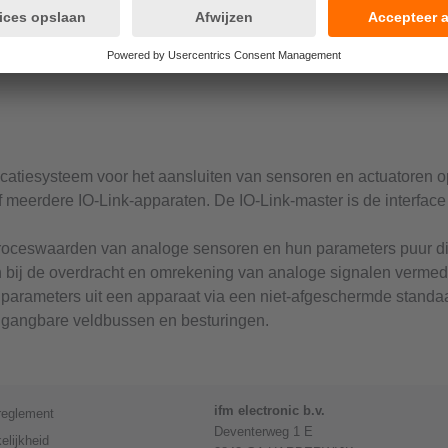
icatiesysteem voor het aansluiten van sensoren en actuatoren 
 meerdere IO-Link-apparaten. De IO-Link-master is de interface
proceswaarden van analoge sensoren en hun parameters puur d
bij de overdracht en omrekening van analoge signalen vermed
f parameters uit een apparaat via een niet-afgeschermde stand
le gangbare veldbussen en besturingen.
ifm electronic b.v.
reglement
Deventerweg 1 E
elijkheid