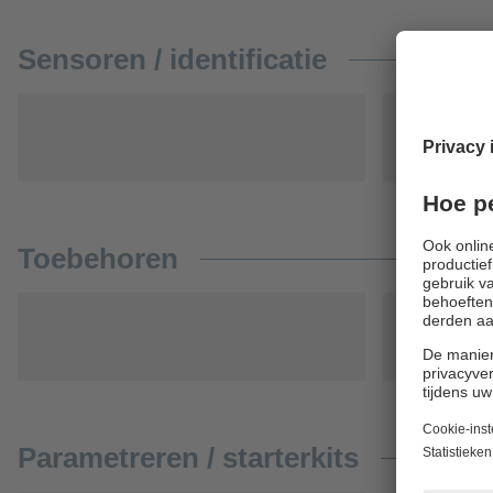
Sensoren / identificatie
Toebehoren
Parametreren / starterkits