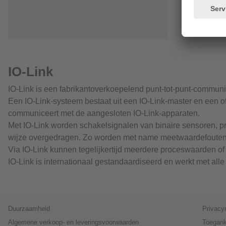
IO-Link
IO-Link is een fabrikantoverkoepelend punt-tot-punt-commun
Een IO-Link-systeem bestaat uit een IO-Link-master en een of
communiceert met de aangesloten IO-Link-apparaten.
Met IO-Link worden schakelsignalen van binaire sensoren, 
wijze overgedragen. Zo worden met name meetwaardefouten 
Via IO-Link kunnen tegelijkertijd meerdere proceswaarden o
IO-Link is internationaal gestandaardiseerd en werkt met al
Duurzaamheid
Privacy
Algemene verkoop- en leveringsvoorwaarden
Toegank