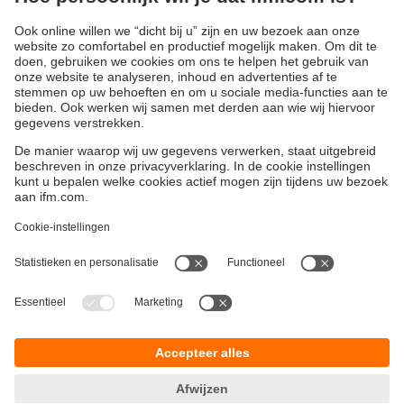
of serienummers.
Afhankelijk van de variant worden onafhankelijk van kleur,
kwaliteit en glans door het gebruik van verschillende
afbeeldingen probleemloos codes en teksten op de meest
uiteenlopende achtergronden herkend.
Duurzaamheid
Algemene verkoop- en leveringsvoorwaarden
Garantievoorwaarden
Locaties (EN)
ifm electronic b.v.
Privacyreglement
Deventerweg 1 E
Toegankelijkheid
3843 GA HARDERWIJK
Responsible Disclosure
tel
0341 - 438 438
Cookies
e-mail
info.nl@ifm.com