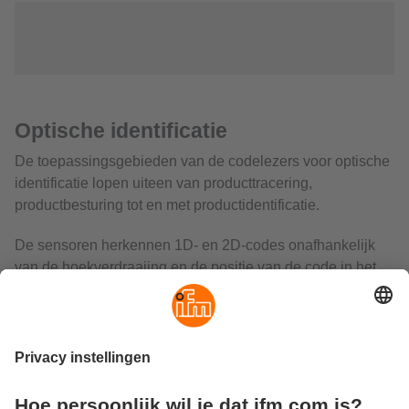
Optische identificatie
De toepassingsgebieden van de codelezers voor optische
identificatie lopen uiteen van producttracering,
productbesturing tot en met productidentificatie.
De sensoren herkennen 1D- en 2D-codes onafhankelijk
van de hoekverdraaiing en de positie van de code in het
beeldveld van de sensor. Ook beschadigde of vervuilde
codes worden op betrouwbare wijze geïdentificeerd.
Daarvoor voert hij tekstherkenningstaken uit met behulp
van karakterherkenning (OCR), bijvoorbeeld voor de
productidentificatie aan de hand van typerende kenmerken