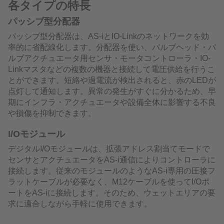
各タイプの特長
パッシブ型分配器
パッシブ型分配器は、AS-iとIO-Linkのネットワークを効
率的に省配線化します。分配器を使い、バルブヘッド・バ
ルブアクチュエータ用センサ・モータコントローラ・IO-
Linkマスタなどの複数の機器と接続して電圧供給を行うこ
とができます。短絡や過電流が検出されると、赤のLEDが
点灯して通知します。異常の発生がすぐに分かるため、早
期にインフラ・アクチュエータや設備全体に影響する不良
や損傷を抑制できます。
I/Oモジュール
デジタルI/Oモジュールは、拡張アドレス割当てモードで
センサとアクチュエータをAS-i通信によりコントローラに
接続します。従来のモジュールのようなAS-i専用の圧接フ
ラットケーブルが必要なく、M12ケーブルを使ってI/Oポ
ートをAS-iに接続します。そのため、ウェットエリアの要
求に適合しながら手軽に使用できます。