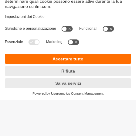
Sostenibilità
Informazioni aziendali
Condizioni generali di vendita
Informativa Privacy
Garanzia ifm
Accessibilità
Sedi (EN)
Responsible Disclosure
Cookies
ifm electronic s.r.l
Centro Direzionale Colleoni
Palazzo Andromeda 2
Via Paracelso n. 18