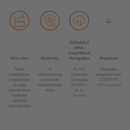
Különböző
felhő-
megoldások
All-in-One
Biztonság
támogatása
Rugalmas
L
Felhő-
A
Az IIoT
Szabadon
csatlakozás,
kiberbiztonság
Controller
programozható
megjelenítés
a készülék
támogatja
CODESYS
és nagy
kialakításának
az AWS-t
V3.5 verzióval
teljesítményű
része
és az
kontroller
Anyvizt
egyetlen
készülékben