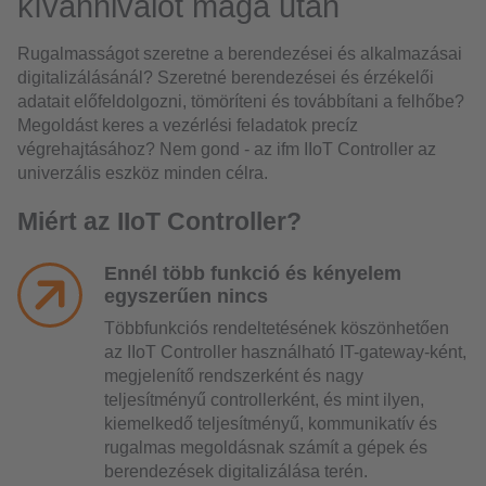
kívánnivalót maga után
Rugalmasságot szeretne a berendezései és alkalmazásai
digitalizálásánál? Szeretné berendezései és érzékelői
adatait előfeldolgozni, tömöríteni és továbbítani a felhőbe?
Megoldást keres a vezérlési feladatok precíz
végrehajtásához? Nem gond - az ifm IIoT Controller az
univerzális eszköz minden célra.
Miért az IIoT Controller?
Ennél több funkció és kényelem
egyszerűen nincs
Többfunkciós rendeltetésének köszönhetően
az IIoT Controller használható IT-gateway-ként,
megjelenítő rendszerként és nagy
teljesítményű controllerként, és mint ilyen,
kiemelkedő teljesítményű, kommunikatív és
rugalmas megoldásnak számít a gépek és
berendezések digitalizálása terén.