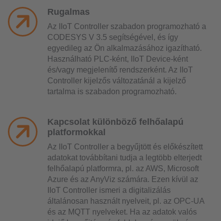
Rugalmas
Az IIoT Controller szabadon programozható a
CODESYS V 3.5 segítségével, és így
egyedileg az Ön alkalmazásához igazítható.
Használható PLC-ként, IIoT Device-ként
és/vagy megjelenítő rendszerként. Az IIoT
Controller kijelzős változatánál a kijelző
tartalma is szabadon programozható.
Kapcsolat különböző felhőalapú
platformokkal
Az IIoT Controller a begyűjtött és előkészített
adatokat továbbítani tudja a legtöbb elterjedt
felhőalapú platformra, pl. az AWS, Microsoft
Azure és az AnyViz számára. Ezen kívül az
IIoT Controller ismeri a digitalizálás
általánosan használt nyelveit, pl. az OPC-UA
és az MQTT nyelveket. Ha az adatok valós