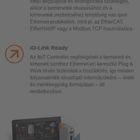
idejű begyűjtése és feldolgozása szükséges,
akkor a bemenetek olvasásához és a
kimenetek vezérléséhez lehetőség van ipari
Ethernet-protokollok, mint pl. az EtherCAT,
EtherNet/IP vagy a Modbus TCP használatára.
IO-Link Ready
Az IIoT Controller segítségével a bemeneti és
kimeneti szinthez Ethernet-en keresztül Plug &
Work révén biztosított a hozzáférés, így minden
folyamatérték olvasható információként -– érték
és mértékegység formájában – áll
rendelkezésre.