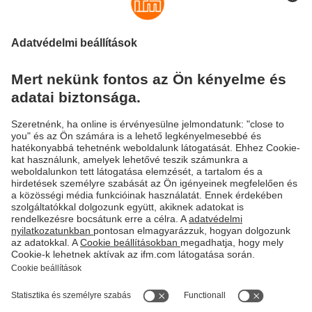
Kiberbiztonság
Az IIoT Devices biztonsági funkciói a BSI és az IEC
62443-4-2 követelményein alapulnak. Az ifm IIoT
Controller egy szabadon programozható és ezáltal
rendkívül rugalmasan használható termék sokrétű
csatlakozási lehetőségekkel. A számos támogatott
protokoll ellenére a felhasználó mindig egy kézben
tarthatja az átfogó kiberbiztonság összes fonalát.
Bővebben
Fenntarthatóság
Adatbiztonság
Általános szerződési feltételek
Responsible Disclosure
Jótállási feltételek
Akadálymentesítés