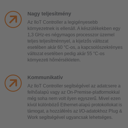
Nagy teljesítmény
Az IIoT Controller a legigényesebb
környezetnek is ellenáll. A készülékekben egy
1,3 GHz-es négymagos processzor üzemel
teljes teljesítménnyel, a kijelzős változat
esetében akár 60 °C-os, a kapcsolószekrényes
változat esetében pedig akár 55 °C-os
környezeti hőmérsékleten.
Kommunikatív
Az IIoT Controller segítségével az adatcsere a
felhőalapú vagy az On-Premise-platformokkal
még soha nem volt ilyen egyszerű. Mivel ezen
kívül különböző Ethernet-alapú protokollokat is
támogat, a hozzáférés az I/O-adatokhoz Plug &
Work segítségével ugyancsak lehetséges.